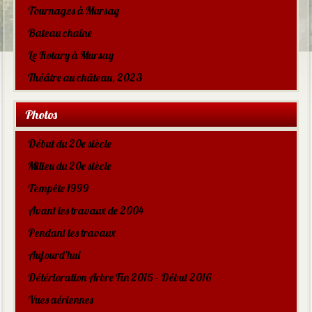
Tournages à Mursay
Bateau chaîne
Le Rotary à Mursay
Théâtre au château, 2023
Photos
Début du 20e siècle
Milieu du 20e siècle
Tempête 1999
Avant les travaux de 2004
Pendant les travaux
Aujourd'hui
Détérioration Arbre Fin 2015 - Début 2016
Vues aériennes