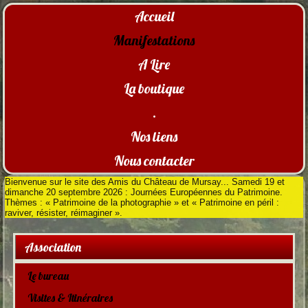
Accueil
Manifestations
A Lire
La boutique
.
Nos liens
Nous contacter
Bienvenue sur le site des Amis du Château de Mursay... Samedi 19 et
dimanche 20 septembre 2026 : Journées Européennes du Patrimoine.
Thèmes : « Patrimoine de la photographie » et « Patrimoine en péril :
raviver, résister, réimaginer ».
Association
Le bureau
Visites & Itinéraires